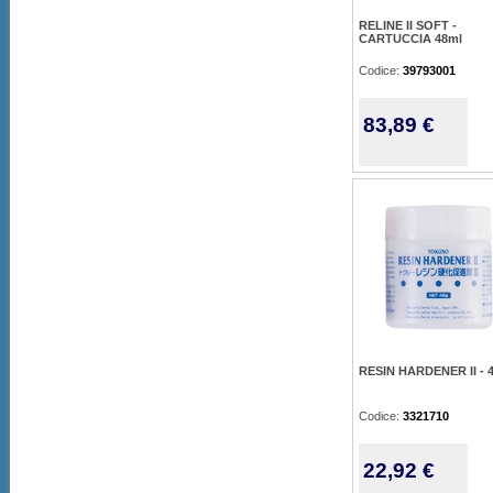
RELINE II SOFT -
CARTUCCIA 48ml
Codice:
39793001
83,89 €
RESIN HARDENER II - 
Codice:
3321710
22,92 €