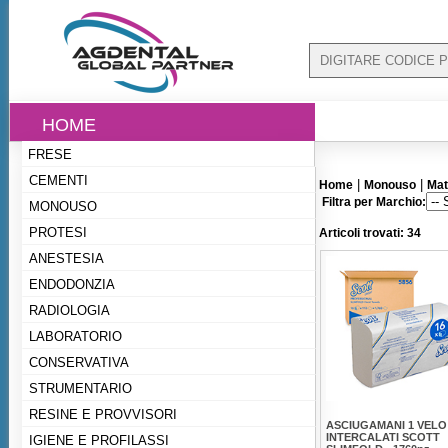
HOME
FRESE
CEMENTI
|
|
Home
Monouso
Mat
Filtra per Marchio:
MONOUSO
PROTESI
Articoli trovati: 34
ANESTESIA
ENDODONZIA
RADIOLOGIA
LABORATORIO
CONSERVATIVA
STRUMENTARIO
RESINE E PROVVISORI
ASCIUGAMANI 1 VELO
INTERCALATI SCOTT
IGIENE E PROFILASSI