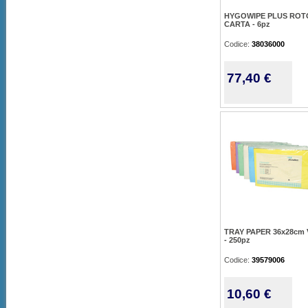
HYGOWIPE PLUS ROT
CARTA - 6pz
Codice:
38036000
77,40 €
TRAY PAPER 36x28cm
- 250pz
Codice:
39579006
10,60 €